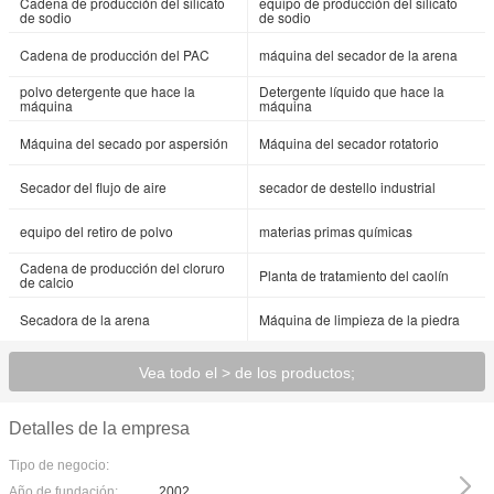
Cadena de producción del silicato
equipo de producción del silicato
de sodio
de sodio
Cadena de producción del PAC
máquina del secador de la arena
polvo detergente que hace la
Detergente líquido que hace la
máquina
máquina
Máquina del secado por aspersión
Máquina del secador rotatorio
Secador del flujo de aire
secador de destello industrial
equipo del retiro de polvo
materias primas químicas
Cadena de producción del cloruro
Planta de tratamiento del caolín
de calcio
Secadora de la arena
Máquina de limpieza de la piedra
Vea todo el > de los productos;
Detalles de la empresa
Tipo de negocio:
Año de fundación:
2002